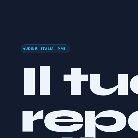
UDINE · ITALIA · PMI
Il t
rep