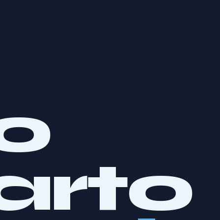
uo
attiv
arto