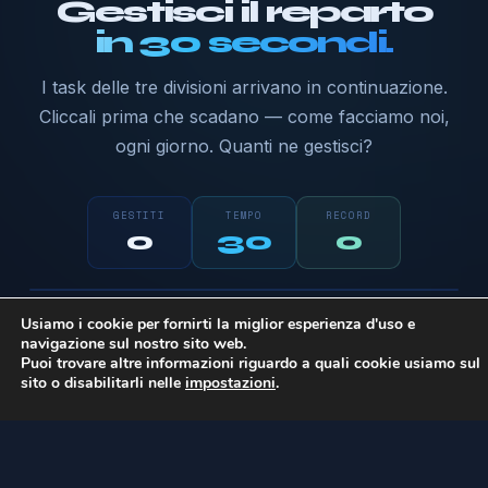
Gestisci il reparto
in 30 secondi.
I task delle tre divisioni arrivano in continuazione.
Cliccali prima che scadano — come facciamo noi,
ogni giorno. Quanti ne gestisci?
GESTITI
TEMPO
RECORD
0
30
0
Pronto a giocare?
Software
Sistemi
Marketing
Usiamo i cookie per fornirti la miglior esperienza d'uso e
Clicca i task colorati appena spuntano. Più
navigazione sul nostro sito web.
sei veloce, più punti.
Puoi trovare altre informazioni riguardo a quali cookie usiamo sul
sito o disabilitarli nelle
impostazioni
.
Inizia →
PROBL