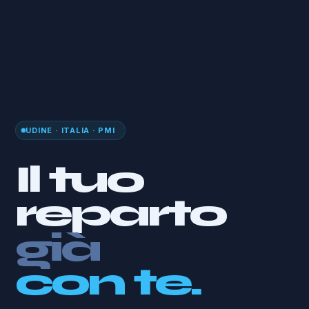
UDINE · ITALIA · PMI
Il tuo
reparto
già
diverso.