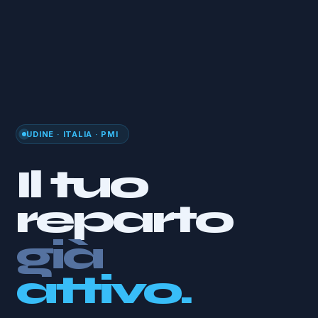
UDINE · ITALIA · PMI
Il tuo
reparto
già
con te.