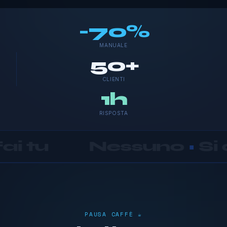
-70%
MANUALE
50+
CLIENTI
1h
RISPOSTA
ssuno
•
Si assume res
PAUSA CAFFÈ ☕