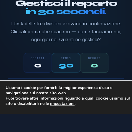
Gestisci il reparto
in 30 secondi.
I task delle tre divisioni arrivano in continuazione.
Cliccali prima che scadano — come facciamo noi,
ogni giorno. Quanti ne gestisci?
GESTITI
TEMPO
RECORD
0
30
0
Pronto a giocare?
Software
Sistemi
Marketing
Usiamo i cookie per fornirti la miglior esperienza d'uso e
Clicca i task colorati appena spuntano. Più
navigazione sul nostro sito web.
sei veloce, più punti.
Puoi trovare altre informazioni riguardo a quali cookie usiamo sul
sito o disabilitarli nelle
impostazioni
.
Inizia →
PROBL