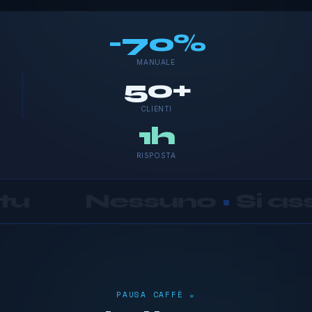
-70%
MANUALE
50+
CLIENTI
1h
RISPOSTA
suno
•
Si assume respo
PAUSA CAFFÈ ☕