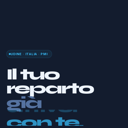
UDINE · ITALIA · PMI
Il tuo
reparto
già
con te.