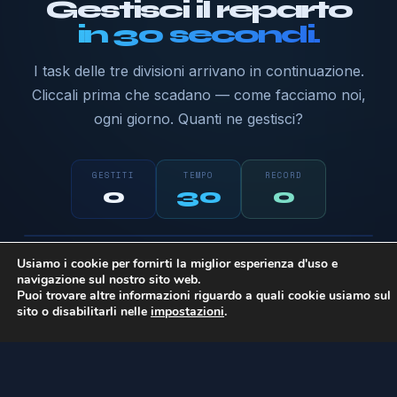
Gestisci il reparto
in 30 secondi.
I task delle tre divisioni arrivano in continuazione.
Cliccali prima che scadano — come facciamo noi,
ogni giorno. Quanti ne gestisci?
GESTITI
TEMPO
RECORD
0
30
0
Pronto a giocare?
Software
Sistemi
Marketing
Usiamo i cookie per fornirti la miglior esperienza d'uso e
Clicca i task colorati appena spuntano. Più
navigazione sul nostro sito web.
sei veloce, più punti.
Puoi trovare altre informazioni riguardo a quali cookie usiamo sul
sito o disabilitarli nelle
impostazioni
.
Inizia →
PROBL