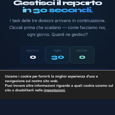
Gestisci il reparto
in 30 secondi.
I task delle tre divisioni arrivano in continuazione.
Cliccali prima che scadano — come facciamo noi,
ogni giorno. Quanti ne gestisci?
GESTITI
TEMPO
RECORD
0
30
0
Pronto a giocare?
Software
Sistemi
Marketing
Usiamo i cookie per fornirti la miglior esperienza d'uso e
Clicca i task colorati appena spuntano. Più
navigazione sul nostro sito web.
sei veloce, più punti.
Puoi trovare altre informazioni riguardo a quali cookie usiamo sul
sito o disabilitarli nelle
impostazioni
.
Inizia →
PROBL