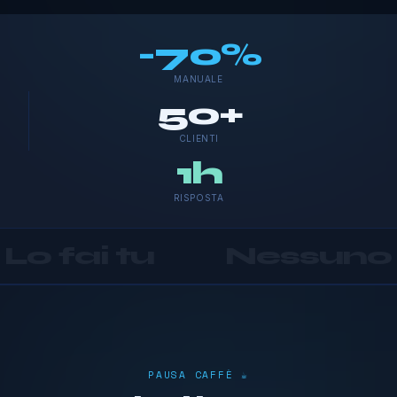
-70%
MANUALE
50+
CLIENTI
1h
RISPOSTA
Nessuno
•
Si assume
PAUSA CAFFÈ ☕