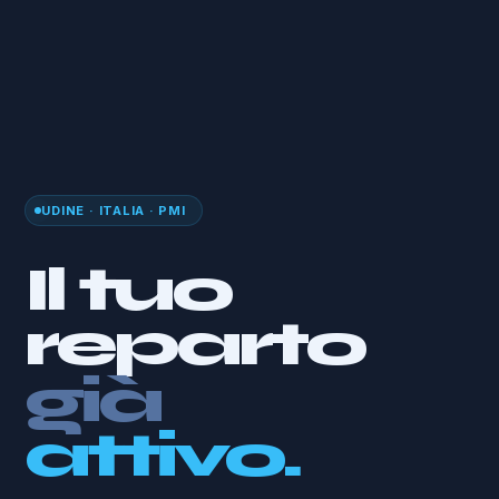
UDINE · ITALIA · PMI
Il tuo
reparto
già
con te.