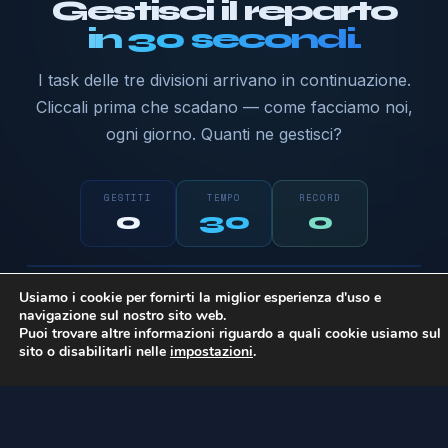
Gestisci il reparto
in 30 secondi.
I task delle tre divisioni arrivano in continuazione.
Cliccali prima che scadano — come facciamo noi,
ogni giorno. Quanti ne gestisci?
GESTITI
TEMPO
RECORD
0
30
0
Pronto a giocare?
Software
Sistemi
Marketing
Usiamo i cookie per fornirti la miglior esperienza d'uso e
Clicca i task colorati appena spuntano. Più
navigazione sul nostro sito web.
sei veloce, più punti.
Puoi trovare altre informazioni riguardo a quali cookie usiamo sul
sito o disabilitarli nelle
impostazioni
.
Inizia →
PROBL