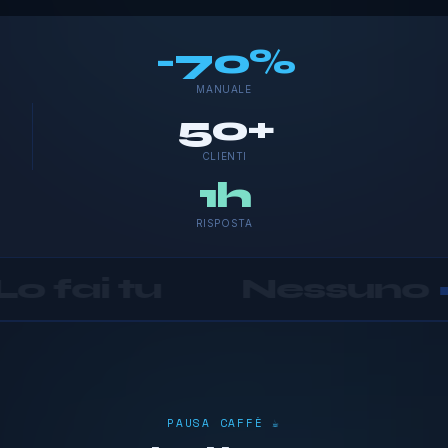
-70%
MANUALE
50+
CLIENTI
1h
RISPOSTA
Nessuno
•
Si assum
PAUSA CAFFÈ ☕