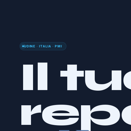
UDINE · ITALIA · PMI
Il t
rep