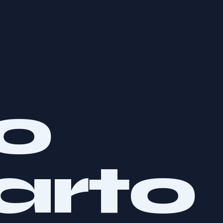
uo
arto