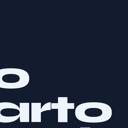
uo
arto