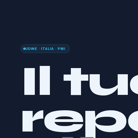
UDINE · ITALIA · PMI
Il t
rep