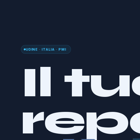
UDINE · ITALIA · PMI
Il t
rep