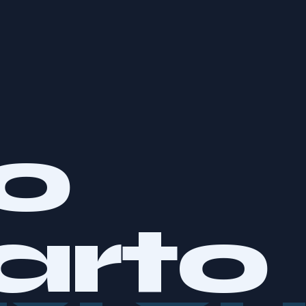
uo
arto