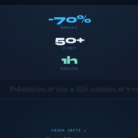
-70%
MANUALE
50+
CLIENTI
1h
RISPOSTA
o
•
Si assume responsab
PAUSA CAFFÈ ☕