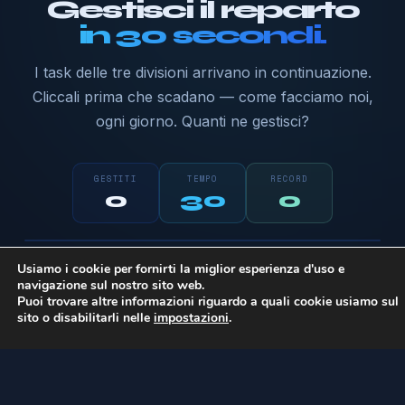
Gestisci il reparto
in 30 secondi.
I task delle tre divisioni arrivano in continuazione.
Cliccali prima che scadano — come facciamo noi,
ogni giorno. Quanti ne gestisci?
GESTITI
TEMPO
RECORD
0
30
0
Pronto a giocare?
Software
Sistemi
Marketing
Usiamo i cookie per fornirti la miglior esperienza d'uso e
Clicca i task colorati appena spuntano. Più
navigazione sul nostro sito web.
sei veloce, più punti.
Puoi trovare altre informazioni riguardo a quali cookie usiamo sul
sito o disabilitarli nelle
impostazioni
.
Inizia →
PROBL