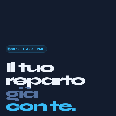
UDINE · ITALIA · PMI
Il tuo
reparto
già
con te.