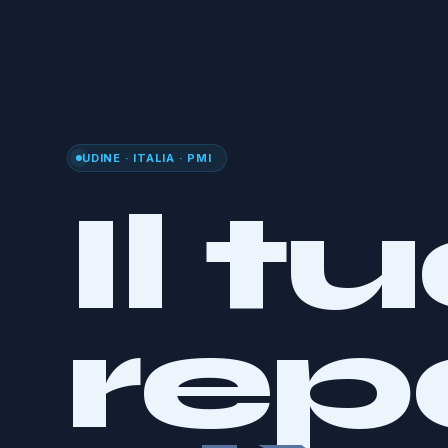
UDINE · ITALIA · PMI
Il t
rep