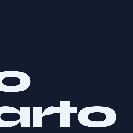
uo
arto