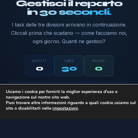
Gestisci il reparto
in 30 secondi.
I task delle tre divisioni arrivano in continuazione.
Cliccali prima che scadano — come facciamo noi,
ogni giorno. Quanti ne gestisci?
GESTITI
TEMPO
RECORD
0
30
0
Pronto a giocare?
Software
Sistemi
Marketing
Usiamo i cookie per fornirti la miglior esperienza d'uso e
Clicca i task colorati appena spuntano. Più
navigazione sul nostro sito web.
sei veloce, più punti.
Puoi trovare altre informazioni riguardo a quali cookie usiamo sul
sito o disabilitarli nelle
impostazioni
.
Inizia →
PROBL