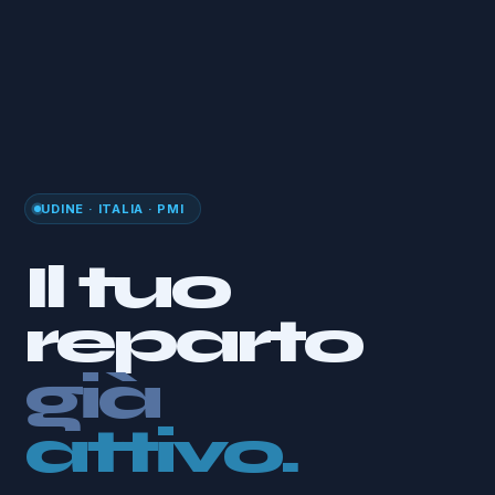
UDINE · ITALIA · PMI
Il tuo
reparto
già
con te.