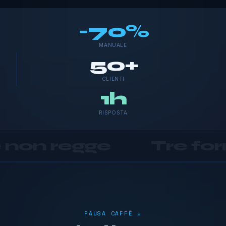
-70%
MANUALE
50+
CLIENTI
1h
RISPOSTA
Tre fornitori
•
Zero
PAUSA CAFFÈ ☕