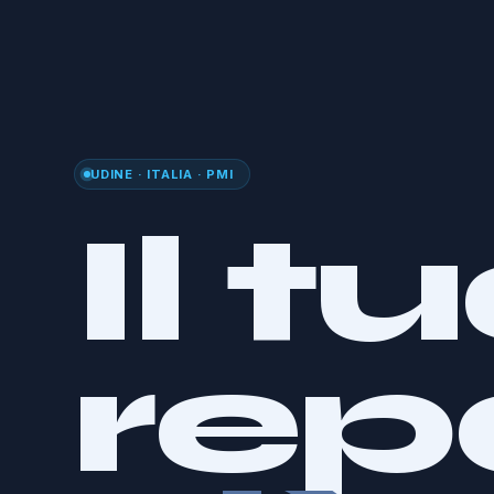
UDINE · ITALIA · PMI
Il t
rep