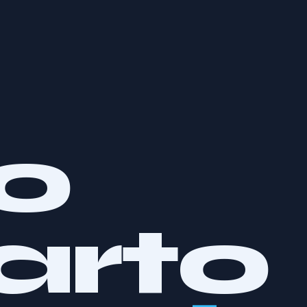
uo
arto